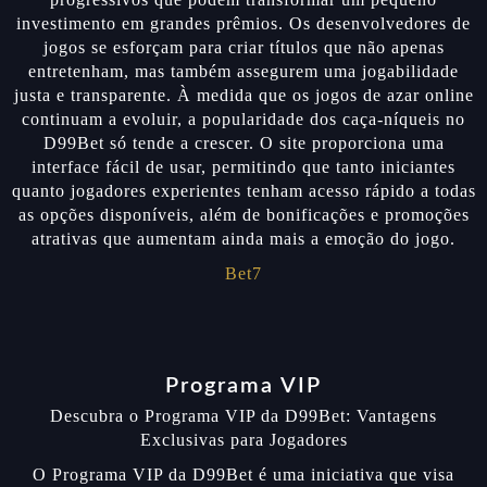
investimento em grandes prêmios. Os desenvolvedores de
jogos se esforçam para criar títulos que não apenas
entretenham, mas também assegurem uma jogabilidade
justa e transparente. À medida que os jogos de azar online
continuam a evoluir, a popularidade dos caça-níqueis no
D99Bet só tende a crescer. O site proporciona uma
interface fácil de usar, permitindo que tanto iniciantes
quanto jogadores experientes tenham acesso rápido a todas
as opções disponíveis, além de bonificações e promoções
atrativas que aumentam ainda mais a emoção do jogo.
Bet7
Programa VIP
Descubra o Programa VIP da D99Bet: Vantagens
Exclusivas para Jogadores
O Programa VIP da D99Bet é uma iniciativa que visa