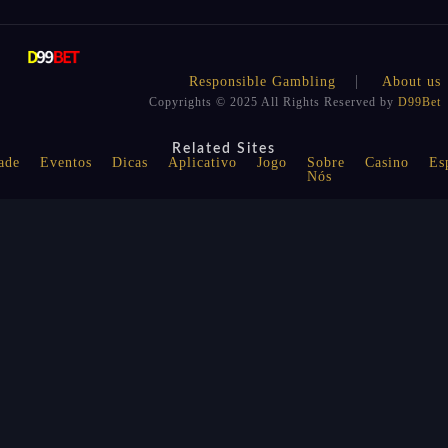
Responsible Gambling
About us
Copyrights © 2025 All Rights Reserved by
D99Bet
Related Sites
ade
Eventos
Dicas
Aplicativo
Jogo
Sobre
Casino
Es
Nós