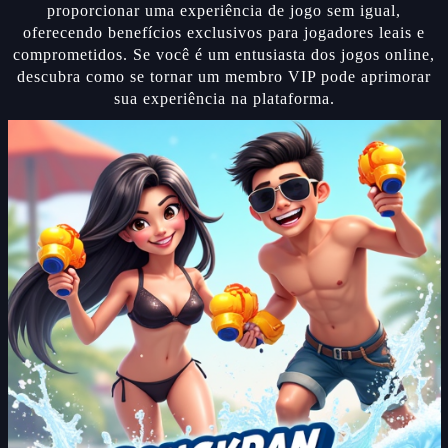
proporcionar uma experiência de jogo sem igual,
oferecendo benefícios exclusivos para jogadores leais e
comprometidos. Se você é um entusiasta dos jogos online,
descubra como se tornar um membro VIP pode aprimorar
sua experiência na plataforma.